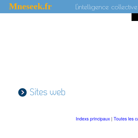
Mneseek.fr
L'intelligence collective
Sites web
Indexs principaux
|
Toutes les c