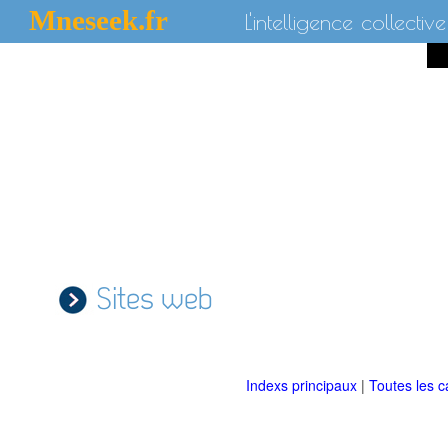
Mneseek.fr
L'intelligence collective
Sites web
Indexs principaux
|
Toutes les c