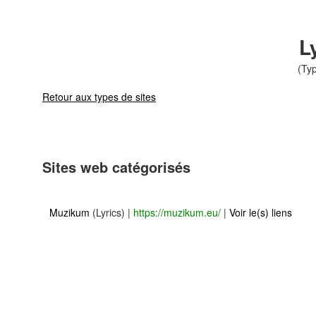
L
(Typ
Retour aux types de sites
Sites web catégorisés
Muzikum
(Lyrics)
|
https://muzikum.eu/
|
Voir le(s) liens