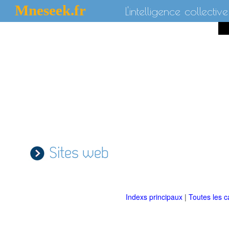
Mneseek.fr
L'intelligence collective
Sites web
Indexs principaux
|
Toutes les c