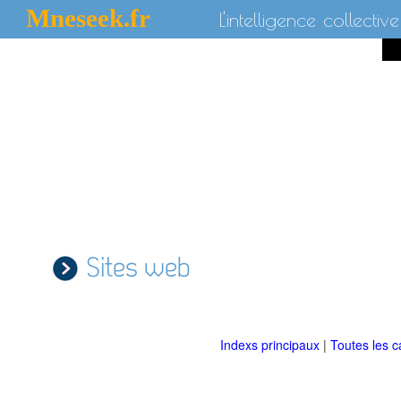
Mneseek.fr
L'intelligence collective
Sites web
Indexs principaux
|
Toutes les c