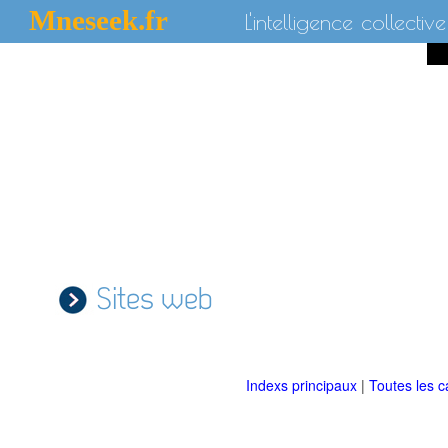
Mneseek.fr
L'intelligence collective
Sites web
Indexs principaux
|
Toutes les c