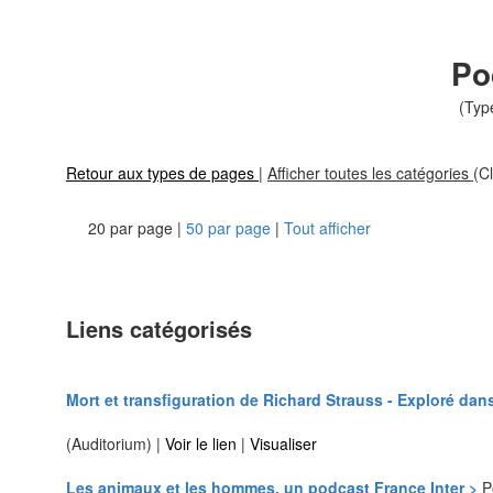
Po
(Typ
Retour aux types de pages
|
Afficher toutes les catégories
(Cl
20 par page |
50 par page
|
Tout afficher
Liens catégorisés
Mort et transfiguration de Richard Strauss - Exploré dan
(Auditorium) |
Voir le lien
|
Visualiser
Les animaux et les hommes, un podcast France Inter >
P