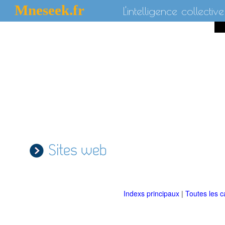
Mneseek.fr
L'intelligence collective
Sites web
Indexs principaux
|
Toutes les c