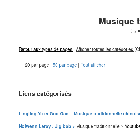
Musique t
(Typ
Retour aux types de pages
|
Afficher toutes les catégories
(Cl
20 par page |
50 par page
|
Tout afficher
Liens catégorisés
Lingling Yu et Guo Gan – Musique traditionnelle chinois
Nolwenn Leroy : Jig bob >
Musique traditionnelle >
Youtub