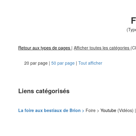
F
(Typ
Retour aux types de pages
|
Afficher toutes les catégories
(Cl
20 par page |
50 par page
|
Tout afficher
Liens catégorisés
La foire aux bestiaux de Brion >
Foire >
Youtube
(Vidéos) 