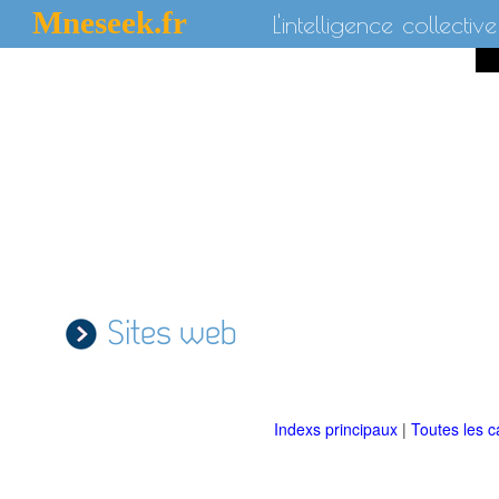
Mneseek.fr
L'intelligence collective
Sites web
Indexs principaux
|
Toutes les c