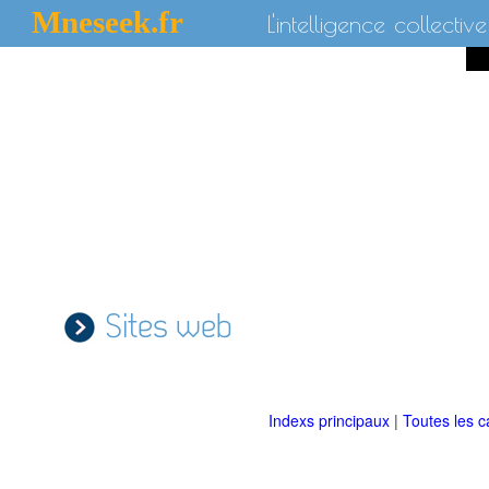
Mneseek.fr
L'intelligence collective
Sites web
Indexs principaux
|
Toutes les c