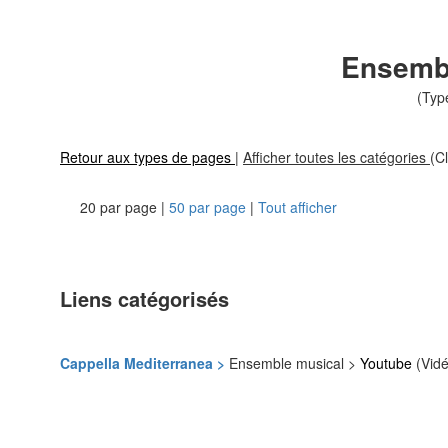
Ensemb
(Typ
Retour aux types de pages
|
Afficher toutes les catégories
(Cl
20 par page |
50 par page
|
Tout afficher
Liens catégorisés
Cappella Mediterranea >
Ensemble musical >
Youtube
(Vidé