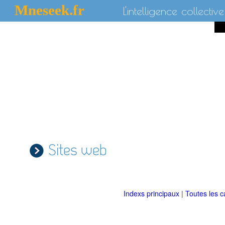
Mneseek.fr
L'intelligence collective
Sites web
Indexs principaux
|
Toutes les c