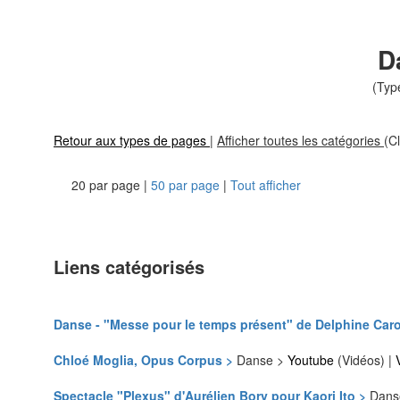
D
(Typ
Retour aux types de pages
|
Afficher toutes les catégories
(Cl
20 par page |
50 par page
|
Tout afficher
Liens catégorisés
Danse - "Messe pour le temps présent" de Delphine Car
Chloé Moglia, Opus Corpus >
Danse >
Youtube
(Vidéos) |
Spectacle "Plexus" d'Aurélien Bory pour Kaori Ito >
Dans