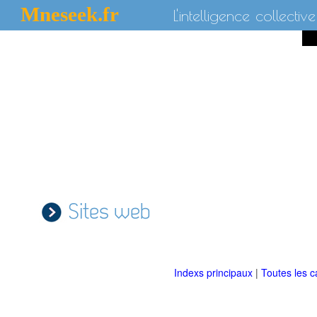
Mneseek.fr
L'intelligence collective
Sites web
Indexs principaux
|
Toutes les c