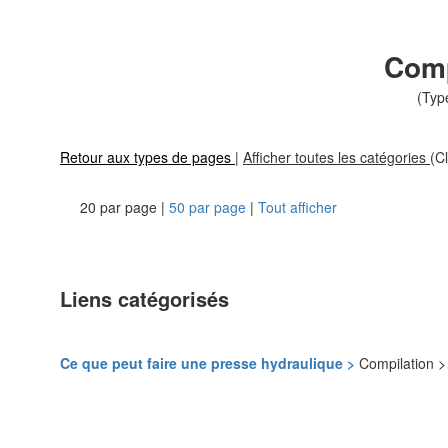
Comp
(Typ
Retour aux types de pages
|
Afficher toutes les catégories
(Cl
20 par page |
50 par page
|
Tout afficher
Liens catégorisés
Ce que peut faire une presse hydraulique >
Compilation 