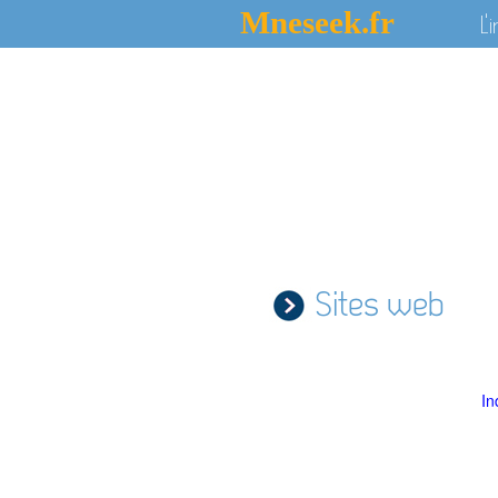
Mneseek.fr
L'
Sites web
In