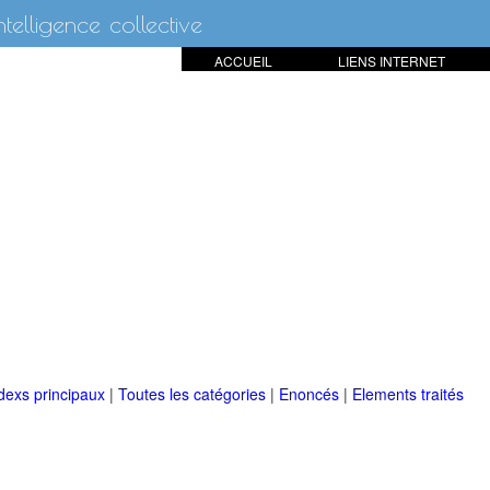
intelligence collective
ACCUEIL
LIENS INTERNET
dexs principaux
|
Toutes les catégories
|
Enoncés
|
Elements traités