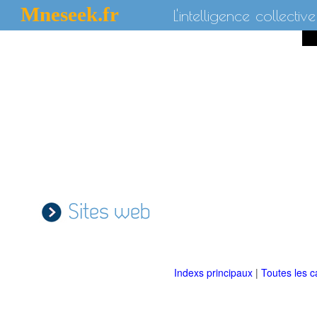
Mneseek.fr
L'intelligence collective
Sites web
Indexs principaux
|
Toutes les c