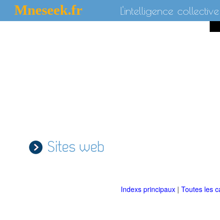
Mneseek.fr
L'intelligence collective
Sites web
Indexs principaux
|
Toutes les c