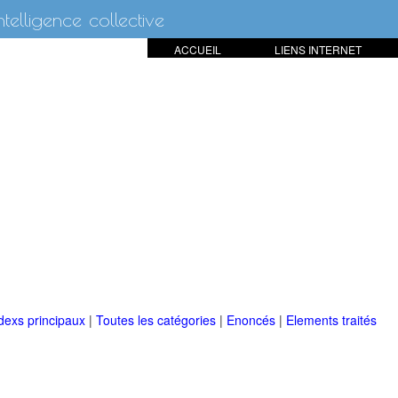
intelligence collective
ACCUEIL
LIENS INTERNET
dexs principaux
|
Toutes les catégories
|
Enoncés
|
Elements traités