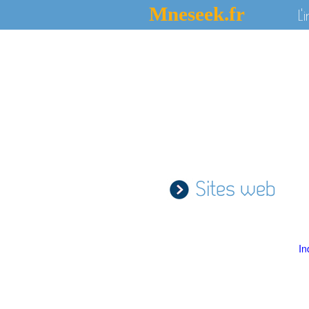
Mneseek.fr
L'
Sites web
In