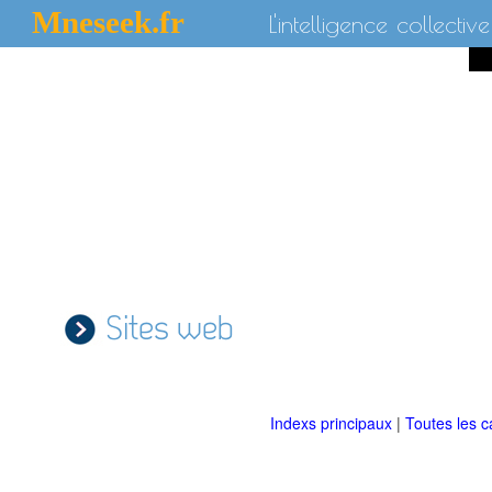
Mneseek.fr
L'intelligence collective
Sites web
Indexs principaux
|
Toutes les c