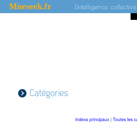
Mneseek.fr
L'intelligence collective
Catégories
Indexs principaux
|
Toutes les c