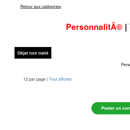
Retour aux catégories
PersonnalitÃ©
|
Objet non traité
Pers
12 par page |
Tout afficher
Poster un co