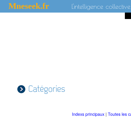
Mneseek.fr
L'intelligence collective
Catégories
Indexs principaux
|
Toutes les c