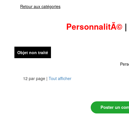
Retour aux catégories
PersonnalitÃ©
Objet non traité
Pers
12 par page |
Tout afficher
Poster un co