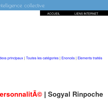
intelligence collective
ACCUEIL
LIENS INTERNET
dexs principaux
|
Toutes les catégories
|
Enoncés
|
Elements traités
ersonnalitÃ©
|
Sogyal Rinpoche