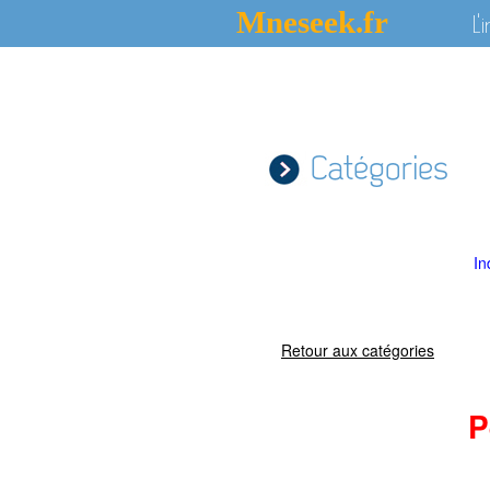
Mneseek.fr
L'
Catégories
In
Retour aux catégories
P