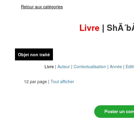
Retour aux catégories
Livre
|
ShÃ´bÃ
Objet non traité
Livre
|
Auteur
|
Contextualisation
|
Année
|
Edit
12 par page |
Tout afficher
Poster un co