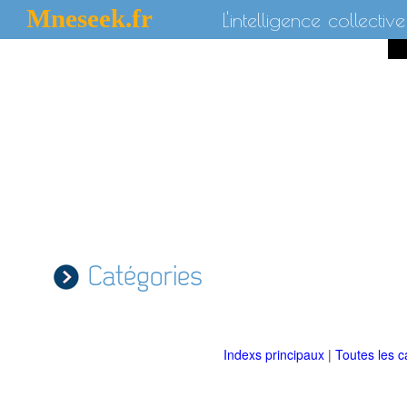
Mneseek.fr
L'intelligence collective
Catégories
Indexs principaux
|
Toutes les c