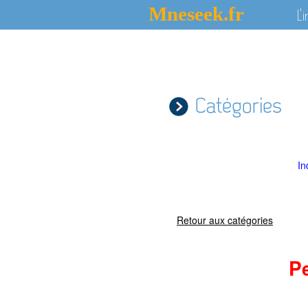
Mneseek.fr
L'
Catégories
In
Retour aux catégories
P