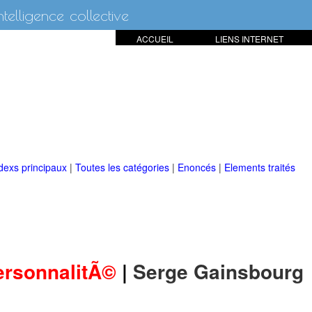
intelligence collective
ACCUEIL
LIENS INTERNET
dexs principaux
|
Toutes les catégories
|
Enoncés
|
Elements traités
ersonnalitÃ©
|
Serge Gainsbourg