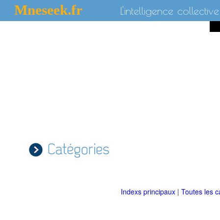
Mneseek.fr
L'intelligence collective
Catégories
Indexs principaux
|
Toutes les c