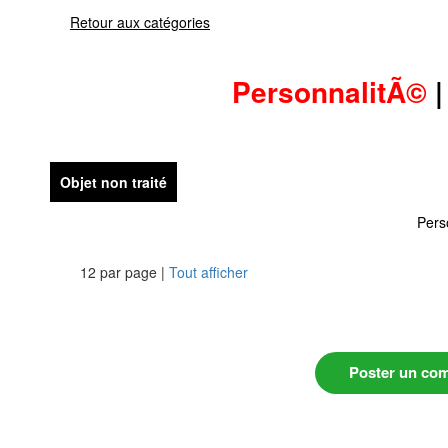
Retour aux catégories
PersonnalitÃ©
Objet non traité
Pers
12 par page |
Tout afficher
Poster un co