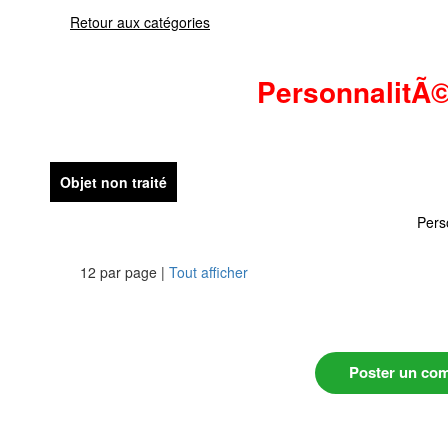
Retour aux catégories
PersonnalitÃ
Objet non traité
Pers
12 par page |
Tout afficher
Poster un co