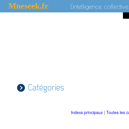
Mneseek.fr
L'intelligence collective
Catégories
Indexs principaux
|
Toutes les c