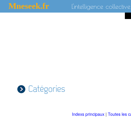
Mneseek.fr
L'intelligence collective
Catégories
Indexs principaux
|
Toutes les c