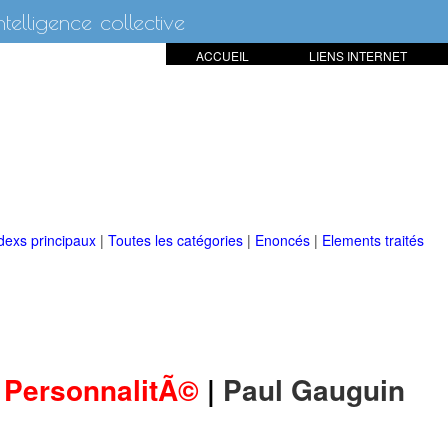
intelligence collective
ACCUEIL
LIENS INTERNET
dexs principaux
|
Toutes les catégories
|
Enoncés
|
Elements traités
PersonnalitÃ©
|
Paul Gauguin