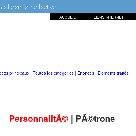
intelligence collective
ACCUEIL
LIENS INTERNET
dexs principaux
|
Toutes les catégories
|
Enoncés
|
Elements traités
PersonnalitÃ©
|
PÃ©trone