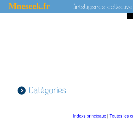
Mneseek.fr
L'intelligence collective
Catégories
Indexs principaux
|
Toutes les c