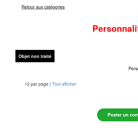
Retour aux catégories
Personnal
Objet non traité
Pers
12 par page |
Tout afficher
Poster un co