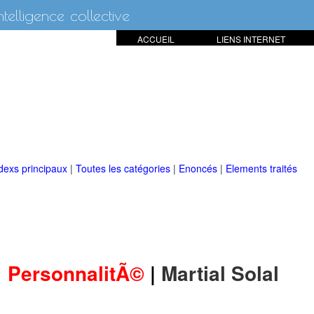
intelligence collective
ACCUEIL
LIENS INTERNET
dexs principaux
|
Toutes les catégories
|
Enoncés
|
Elements traités
PersonnalitÃ©
|
Martial Solal