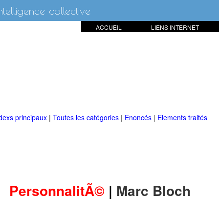
intelligence collective
ACCUEIL
LIENS INTERNET
dexs principaux
|
Toutes les catégories
|
Enoncés
|
Elements traités
PersonnalitÃ©
|
Marc Bloch