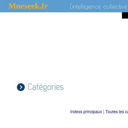
Mneseek.fr
L'intelligence collective
Catégories
Indexs principaux
|
Toutes les c