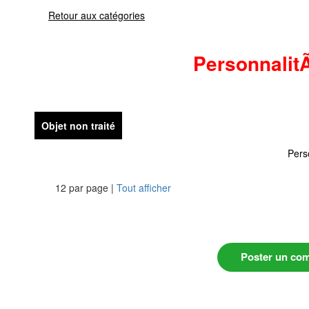
Retour aux catégories
Personnalit
Objet non traité
Pers
12 par page |
Tout afficher
Poster un co