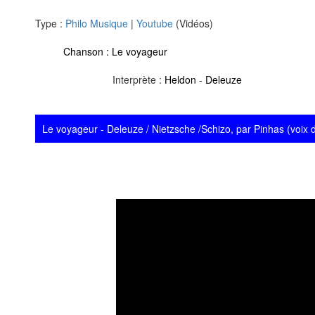
Type :
Philo Musique
|
Youtube
(Vidéos)
Chanson :
Le voyageur
Interprète :
Heldon - Deleuze
Le voyageur - Deleuze / Nietzsche /Schizo, par Pinhas (voix 