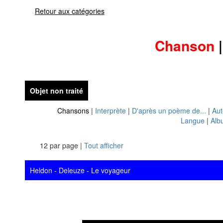
Retour aux catégories
Chanson
Objet non traité
Chansons
|
Interprète
|
D'après un poème de...
|
Aut
Langue
|
Alb
12 par page |
Tout afficher
Heldon - Deleuze - Le voyageur