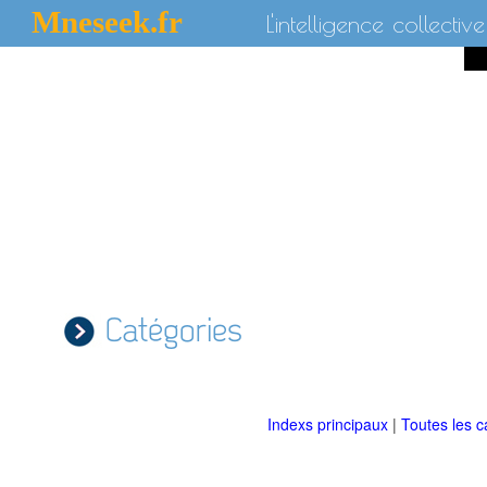
Mneseek.fr
L'intelligence collective
Catégories
Indexs principaux
|
Toutes les c