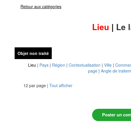
Retour aux catégories
Lieu
|
Le 
Objet non traité
Lieu
|
Pays
|
Région
|
Contextualisation
|
Ville
|
Commen
page
|
Angle de traite
12 par page |
Tout afficher
Poster un co