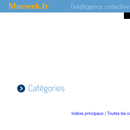
Mneseek.fr
L'intelligence collective
Catégories
Indexs principaux
|
Toutes les c