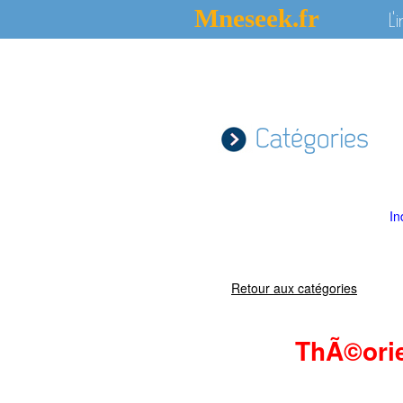
Mneseek.fr
L'
Catégories
In
Retour aux catégories
ThÃ©ori