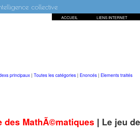
intelligence collective
ACCUEIL
LIENS INTERNET
dexs principaux
|
Toutes les catégories
|
Enoncés
|
Elements traités
e des MathÃ©matiques
|
Le jeu de