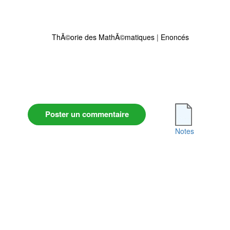
ThÃ©orie des MathÃ©matiques
|
Enoncés
Poster un commentaire
Notes