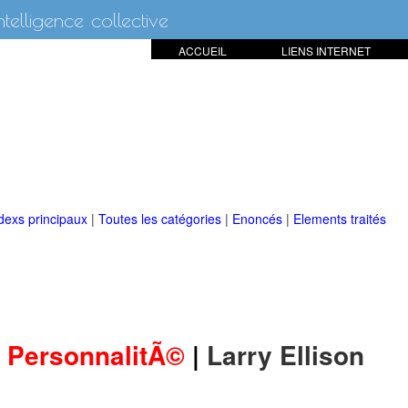
intelligence collective
ACCUEIL
LIENS INTERNET
dexs principaux
|
Toutes les catégories
|
Enoncés
|
Elements traités
PersonnalitÃ©
|
Larry Ellison