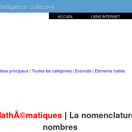
intelligence collective
ACCUEIL
LIENS INTERNET
dexs principaux
|
Toutes les catégories
|
Enoncés
|
Elements traités
MathÃ©matiques
|
La nomenclatur
nombres