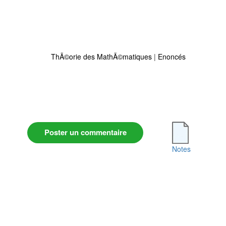
ThÃ©orie des MathÃ©matiques
|
Enoncés
Poster un commentaire
Notes