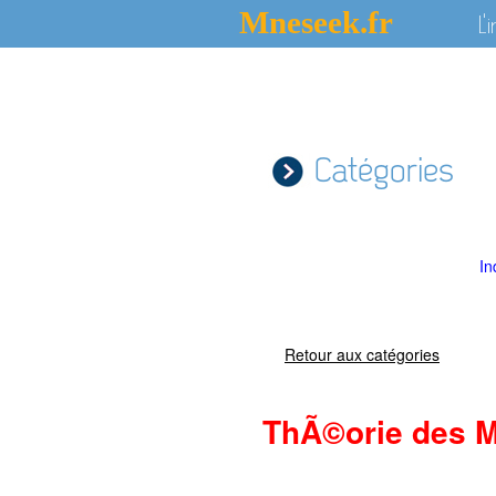
Mneseek.fr
L'
Catégories
In
Retour aux catégories
ThÃ©orie des 