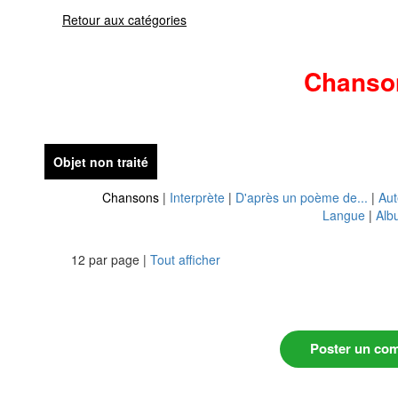
Retour aux catégories
Chanso
Objet non traité
Chansons
|
Interprète
|
D'après un poème de...
|
Aut
Langue
|
Alb
12 par page |
Tout afficher
Poster un co