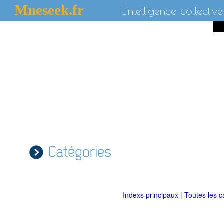
Mneseek.fr
L'intelligence collective
Catégories
Indexs principaux
|
Toutes les c