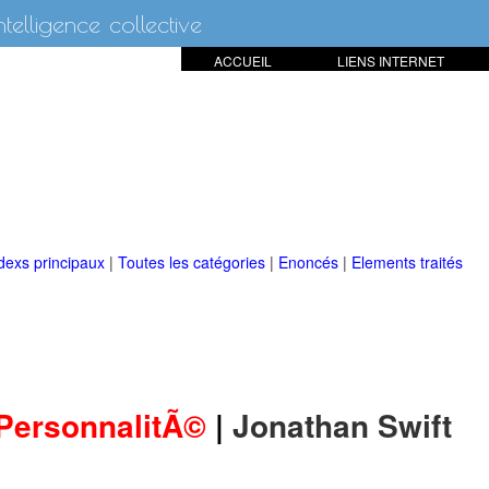
intelligence collective
ACCUEIL
LIENS INTERNET
dexs principaux
|
Toutes les catégories
|
Enoncés
|
Elements traités
PersonnalitÃ©
|
Jonathan Swift