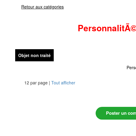
Retour aux catégories
PersonnalitÃ
Objet non traité
Pers
12 par page |
Tout afficher
Poster un co