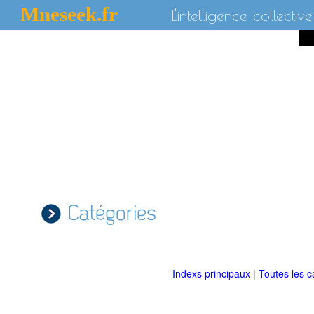
Mneseek.fr
L'intelligence collective
Catégories
Indexs principaux
|
Toutes les c