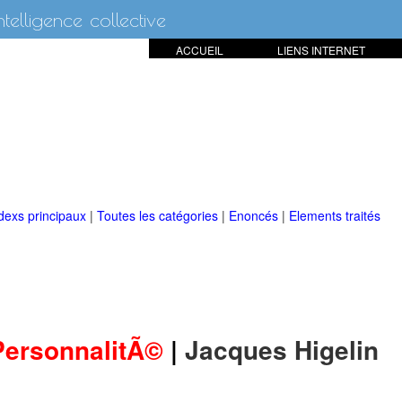
intelligence collective
ACCUEIL
LIENS INTERNET
dexs principaux
|
Toutes les catégories
|
Enoncés
|
Elements traités
PersonnalitÃ©
|
Jacques Higelin