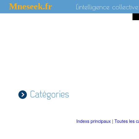
Mneseek.fr
L'intelligence collective
Catégories
Indexs principaux
|
Toutes les c