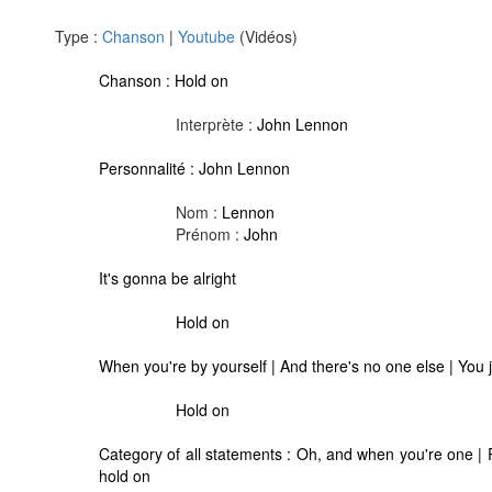
Type :
Chanson
|
Youtube
(Vidéos)
Chanson :
Hold on
Interprète :
John Lennon
Personnalité :
John Lennon
Nom :
Lennon
Prénom :
John
It's gonna be alright
Hold on
When you're by yourself | And there's no one else | You ju
Hold on
Category of all statements :
Oh, and when you're one | R
hold on