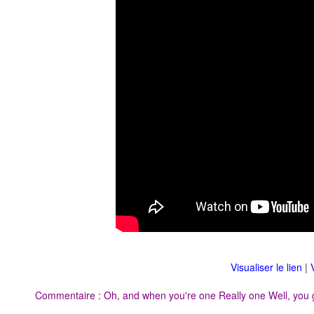
Visualiser le lien
|
Commentaire : Oh, and when you're one Really one Well, you g