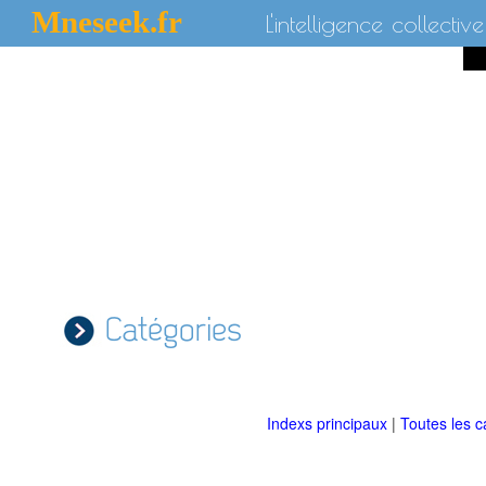
Mneseek.fr
L'intelligence collective
Catégories
Indexs principaux
|
Toutes les c