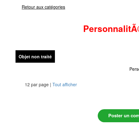
Retour aux catégories
PersonnalitÃ
Objet non traité
Pers
12 par page |
Tout afficher
Poster un co