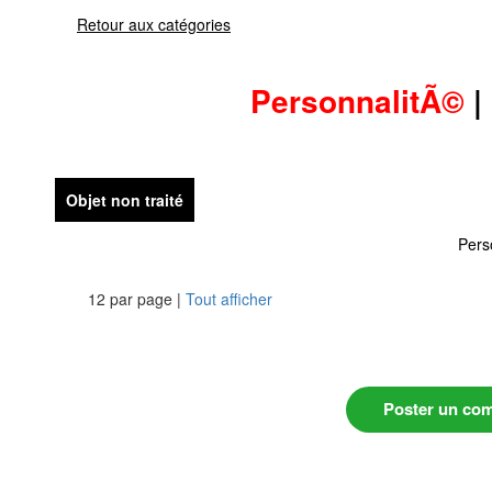
Retour aux catégories
PersonnalitÃ©
|
Objet non traité
Pers
12 par page |
Tout afficher
Poster un co