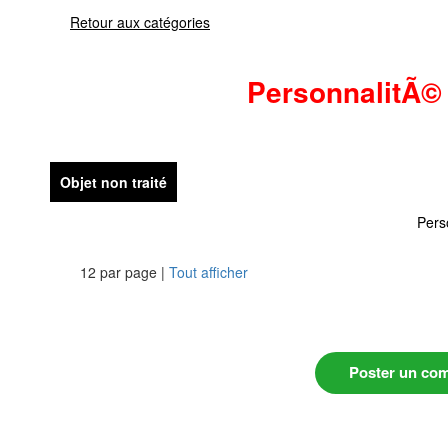
Retour aux catégories
PersonnalitÃ©
Objet non traité
Pers
12 par page |
Tout afficher
Poster un co