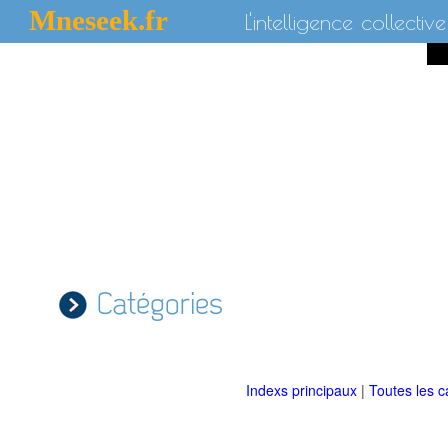
Mneseek.fr
L'intelligence collective
Catégories
Indexs principaux
|
Toutes les c