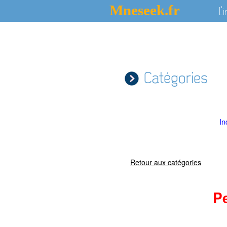
Mneseek.fr
L'
Catégories
In
Retour aux catégories
P