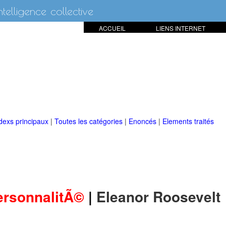
intelligence collective
ACCUEIL
LIENS INTERNET
dexs principaux
|
Toutes les catégories
|
Enoncés
|
Elements traités
ersonnalitÃ©
|
Eleanor Roosevelt