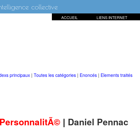
intelligence collective
ACCUEIL
LIENS INTERNET
dexs principaux
|
Toutes les catégories
|
Enoncés
|
Elements traités
PersonnalitÃ©
|
Daniel Pennac