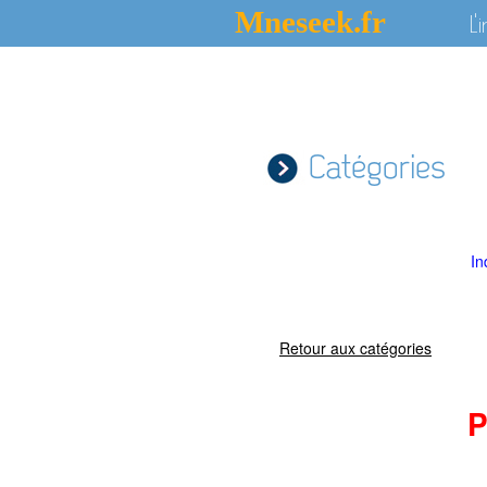
Mneseek.fr
L'
Catégories
In
Retour aux catégories
P