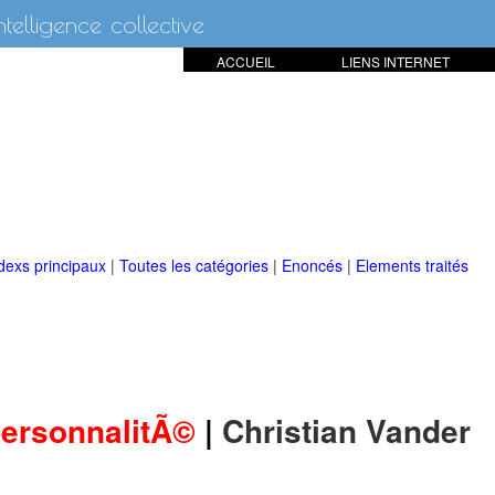
intelligence collective
ACCUEIL
LIENS INTERNET
dexs principaux
|
Toutes les catégories
|
Enoncés
|
Elements traités
ersonnalitÃ©
|
Christian Vander