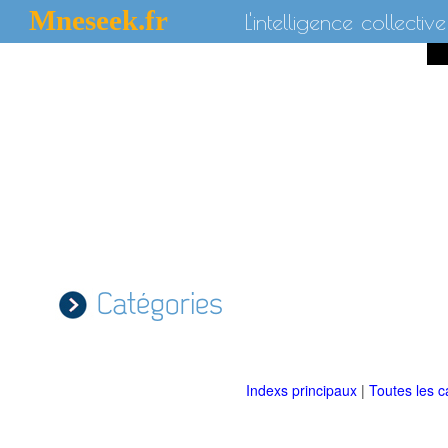
Mneseek.fr
L'intelligence collective
Catégories
Indexs principaux
|
Toutes les c