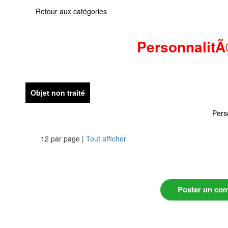
Retour aux catégories
Personnalit
Objet non traité
Pers
12 par page |
Tout afficher
Poster un co