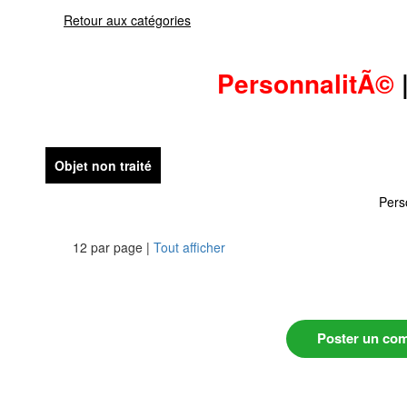
Retour aux catégories
PersonnalitÃ©
Objet non traité
Pers
12 par page |
Tout afficher
Poster un co