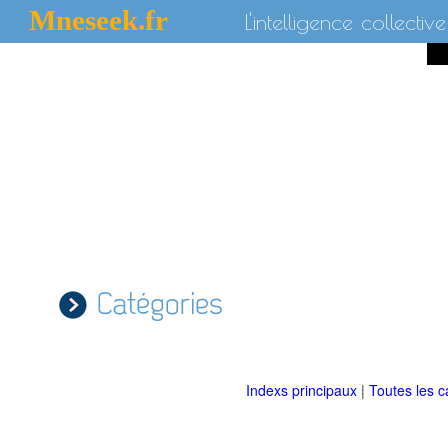
Mneseek.fr
L'intelligence collective
Catégories
Indexs principaux
|
Toutes les c