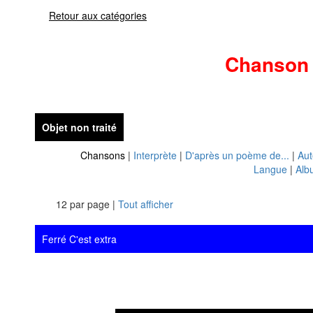
Retour aux catégories
Chanson
Objet non traité
Chansons
|
Interprète
|
D'après un poème de...
|
Aut
Langue
|
Alb
12 par page |
Tout afficher
Ferré C'est extra