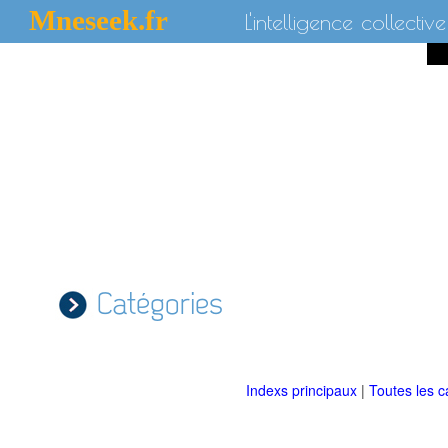
Mneseek.fr
L'intelligence collective
Catégories
Indexs principaux
|
Toutes les c