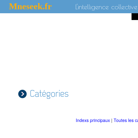
Mneseek.fr
L'intelligence collective
Catégories
Indexs principaux
|
Toutes les c