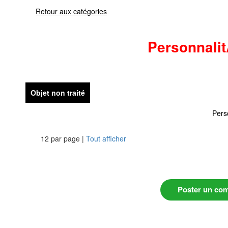
Retour aux catégories
Personnali
Objet non traité
Pers
12 par page |
Tout afficher
Poster un co