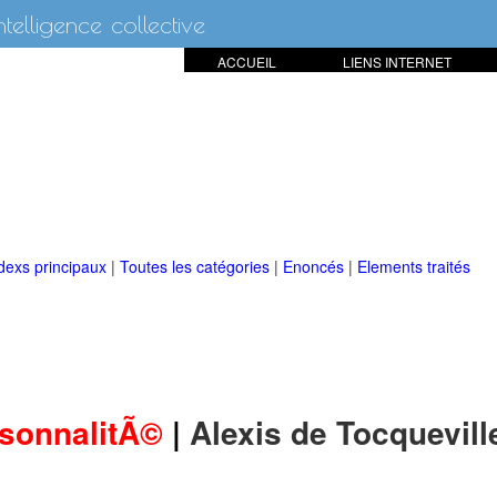
intelligence collective
ACCUEIL
LIENS INTERNET
dexs principaux
|
Toutes les catégories
|
Enoncés
|
Elements traités
sonnalitÃ©
|
Alexis de Tocquevill